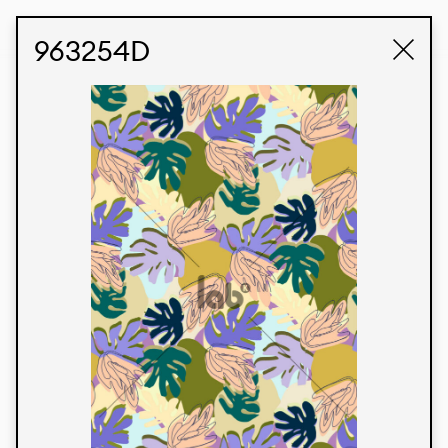
STUDIO LABK
E-COMMERCE
963254D
Produtos
Temos orgulho de expressar nossa identidade
brasileira por meio de nossos tecidos e estampas
personalizadas, trabalhando em colaboração
com nossos clientes e dando vida aos seus
conceitos e criações. Nossa extensa linha de
produtos tem opções para diferentes mercados.
Oferecemos também tecidos ecológicos e
tecnológicos que podem ser acabados em
qualquer cor sólida ou impressão digital.
Cores