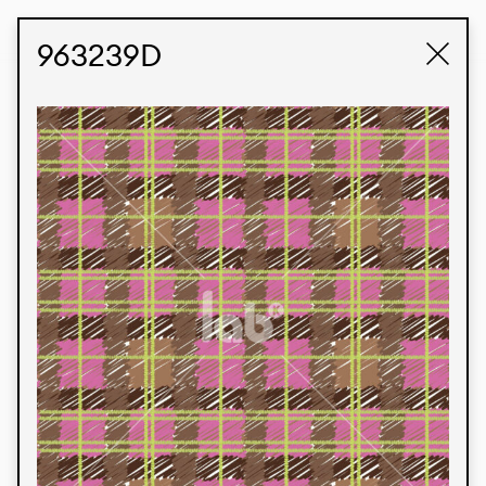
STUDIO LABK
E-COMMERCE
963239D
Produtos
Temos orgulho de expressar nossa identidade
brasileira por meio de nossos tecidos e estampas
personalizadas, trabalhando em colaboração
com nossos clientes e dando vida aos seus
conceitos e criações. Nossa extensa linha de
produtos tem opções para diferentes mercados.
Oferecemos também tecidos ecológicos e
tecnológicos que podem ser acabados em
qualquer cor sólida ou impressão digital.
Cores