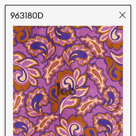
STUDIO LABK
E-COMMERCE
963180D
Produtos
Temos orgulho de expressar nossa identidade
brasileira por meio de nossos tecidos e estampas
personalizadas, trabalhando em colaboração
com nossos clientes e dando vida aos seus
conceitos e criações. Nossa extensa linha de
produtos tem opções para diferentes mercados.
Oferecemos também tecidos ecológicos e
tecnológicos que podem ser acabados em
qualquer cor sólida ou impressão digital.
Cores