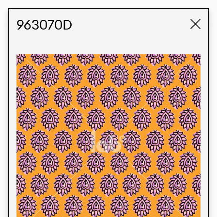
STUDIO LABK
E-COMMERCE
963070D
Produtos
Temos orgulho de expressar nossa identidade
brasileira por meio de nossos tecidos e estampas
personalizadas, trabalhando em colaboração
com nossos clientes e dando vida aos seus
conceitos e criações. Nossa extensa linha de
produtos tem opções para diferentes mercados.
Oferecemos também tecidos ecológicos e
tecnológicos que podem ser acabados em
qualquer cor sólida ou impressão digital.
Cores