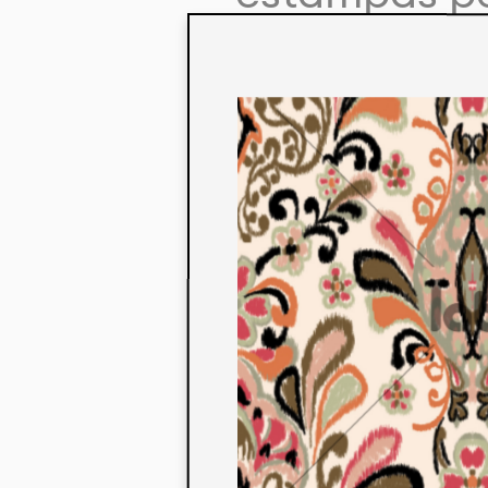
colaboração
aos seus co
linha de pr
mercados. 
ecológicos 
acabados em
digital.