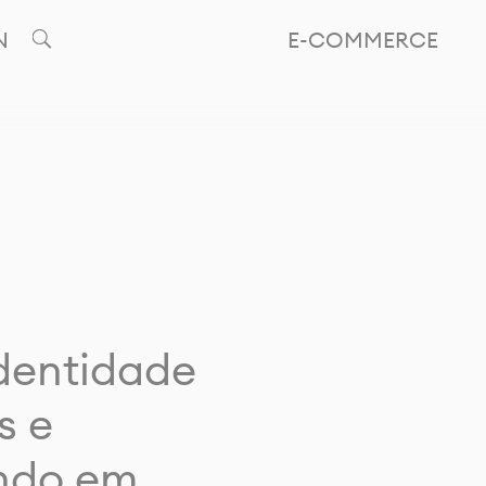
N
E-COMMERCE
identidade
s e
ando em