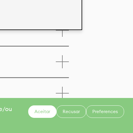
 e/ou
Aceitar
Recusar
Preferences