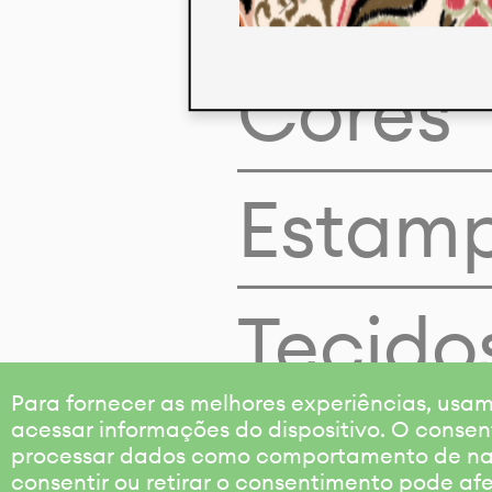
Cores
Estam
Tecido
Para fornecer as melhores experiências, us
acessar informações do dispositivo. O consen
processar dados como comportamento de nave
consentir ou retirar o consentimento pode af