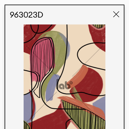
STUDIO LABK
E-COMMERCE
963023D
Produtos
Temos orgulho de expressar nossa identidade
brasileira por meio de nossos tecidos e estampas
personalizadas, trabalhando em colaboração
com nossos clientes e dando vida aos seus
conceitos e criações. Nossa extensa linha de
produtos tem opções para diferentes mercados.
Oferecemos também tecidos ecológicos e
tecnológicos que podem ser acabados em
qualquer cor sólida ou impressão digital.
Cores