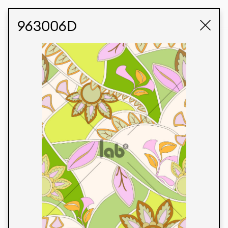
STUDIO LABK
E-COMMERCE
963006D
Produtos
Temos orgulho de expressar nossa identidade
brasileira por meio de nossos tecidos e estampas
personalizadas, trabalhando em colaboração
com nossos clientes e dando vida aos seus
conceitos e criações. Nossa extensa linha de
produtos tem opções para diferentes mercados.
Oferecemos também tecidos ecológicos e
tecnológicos que podem ser acabados em
qualquer cor sólida ou impressão digital.
Cores