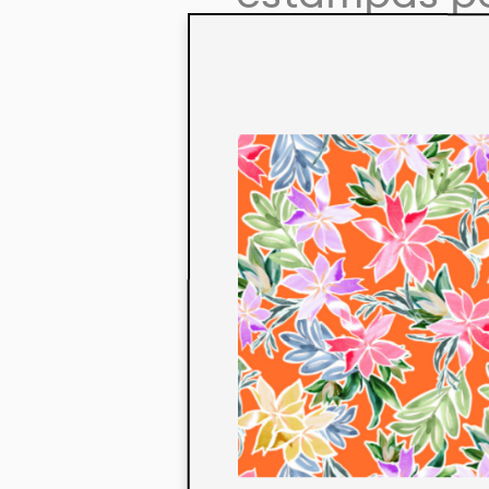
colaboração
aos seus co
linha de pr
mercados. 
ecológicos 
acabados em
digital.