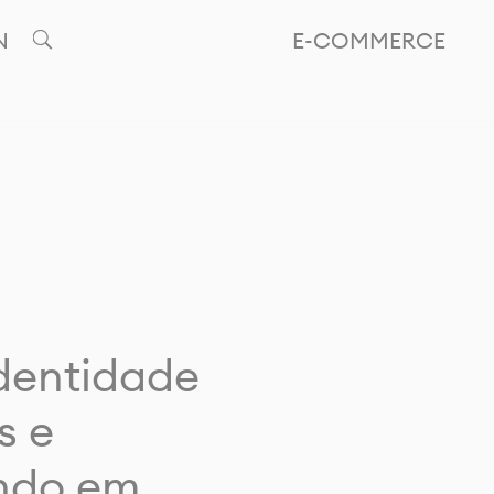
N
E-COMMERCE
identidade
s e
ando em