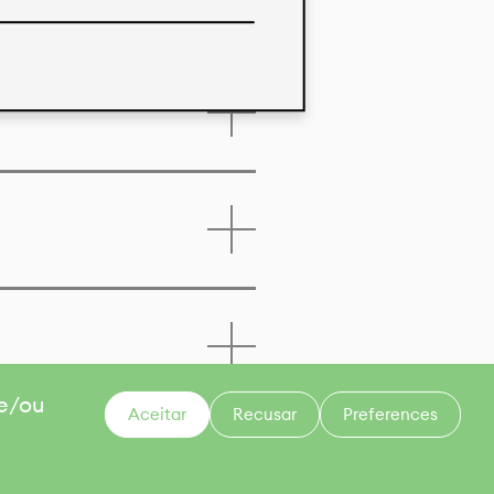
 e/ou
Aceitar
Recusar
Preferences