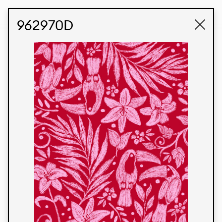
STUDIO LABK
E-COMMERCE
962970D
Produtos
Temos orgulho de expressar nossa identidade
brasileira por meio de nossos tecidos e estampas
personalizadas, trabalhando em colaboração
com nossos clientes e dando vida aos seus
conceitos e criações. Nossa extensa linha de
produtos tem opções para diferentes mercados.
Oferecemos também tecidos ecológicos e
tecnológicos que podem ser acabados em
qualquer cor sólida ou impressão digital.
Cores