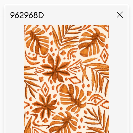
STUDIO LABK
E-COMMERCE
962968D
Produtos
Temos orgulho de expressar nossa identidade
brasileira por meio de nossos tecidos e estampas
personalizadas, trabalhando em colaboração
com nossos clientes e dando vida aos seus
conceitos e criações. Nossa extensa linha de
produtos tem opções para diferentes mercados.
Oferecemos também tecidos ecológicos e
tecnológicos que podem ser acabados em
qualquer cor sólida ou impressão digital.
Cores