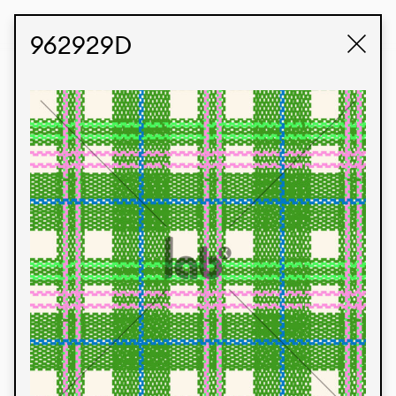
STUDIO LABK
E-COMMERCE
962929D
Produtos
Temos orgulho de expressar nossa identidade
brasileira por meio de nossos tecidos e estampas
personalizadas, trabalhando em colaboração
com nossos clientes e dando vida aos seus
conceitos e criações. Nossa extensa linha de
produtos tem opções para diferentes mercados.
Oferecemos também tecidos ecológicos e
tecnológicos que podem ser acabados em
qualquer cor sólida ou impressão digital.
Cores