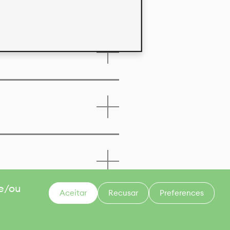
 e/ou
Aceitar
Recusar
Preferences