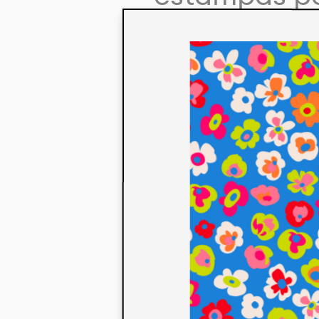
colaboração
aos seus co
linha de pr
mercados. 
ecológicos 
acabados em
digital.