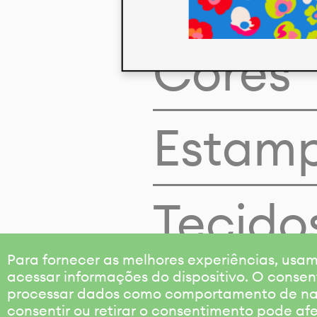
Cores
Estam
Tecido
Para fornecer as melhores experiências, us
acessar informações do dispositivo. O consen
processar dados como comportamento de nave
consentir ou retirar o consentimento pode af