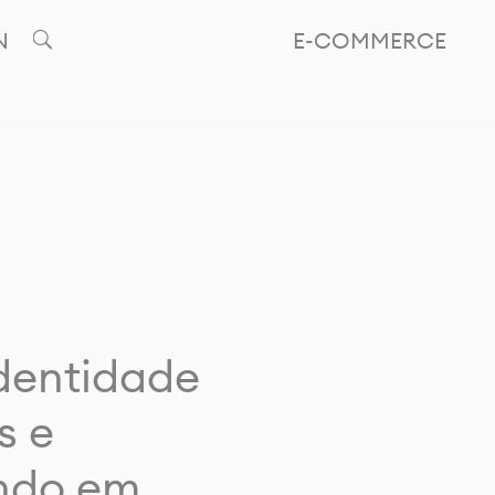
N
E-COMMERCE
identidade
s e
ando em