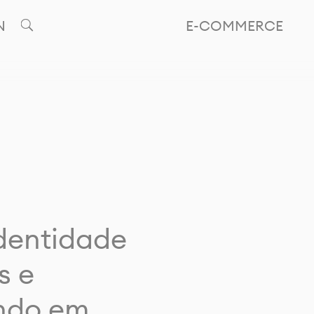
N
E-COMMERCE
identidade
s e
ando em