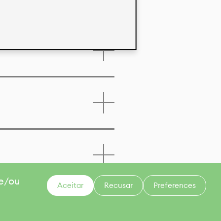
 e/ou
Aceitar
Recusar
Preferences