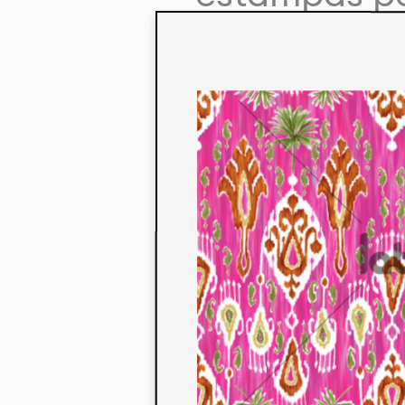
colaboração
aos seus co
linha de pr
mercados. 
ecológicos 
acabados em
digital.