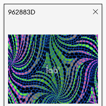
STUDIO LABK
E-COMMERCE
962883D
Produtos
Temos orgulho de expressar nossa identidade
brasileira por meio de nossos tecidos e estampas
personalizadas, trabalhando em colaboração
com nossos clientes e dando vida aos seus
conceitos e criações. Nossa extensa linha de
produtos tem opções para diferentes mercados.
Oferecemos também tecidos ecológicos e
tecnológicos que podem ser acabados em
qualquer cor sólida ou impressão digital.
Cores