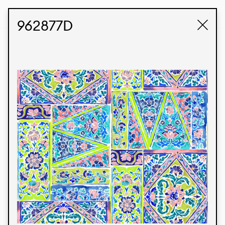
STUDIO LABK
E-COMMERCE
962877D
Produtos
Temos orgulho de expressar nossa identidade
brasileira por meio de nossos tecidos e estampas
personalizadas, trabalhando em colaboração
com nossos clientes e dando vida aos seus
conceitos e criações. Nossa extensa linha de
produtos tem opções para diferentes mercados.
Oferecemos também tecidos ecológicos e
tecnológicos que podem ser acabados em
qualquer cor sólida ou impressão digital.
Cores