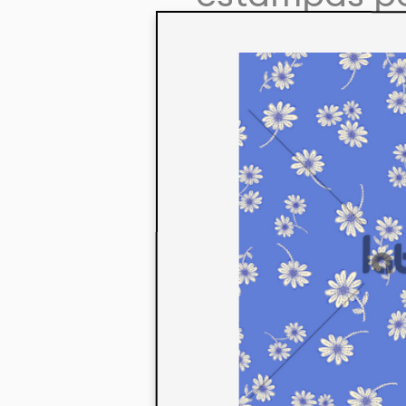
colaboração
aos seus co
linha de pr
mercados. 
ecológicos 
acabados em
digital.