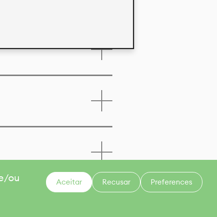
 e/ou
Aceitar
Recusar
Preferences