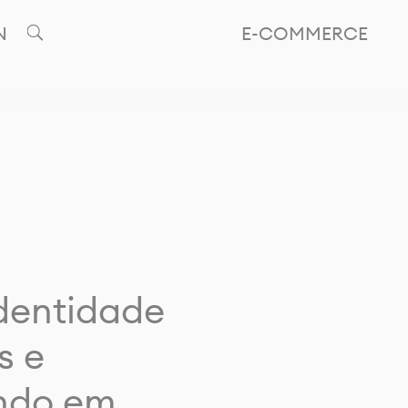
N
E-COMMERCE
identidade
s e
ando em