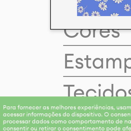
Cores
Estam
Tecido
Para fornecer as melhores experiências, us
acessar informações do dispositivo. O consen
processar dados como comportamento de nave
consentir ou retirar o consentimento pode af