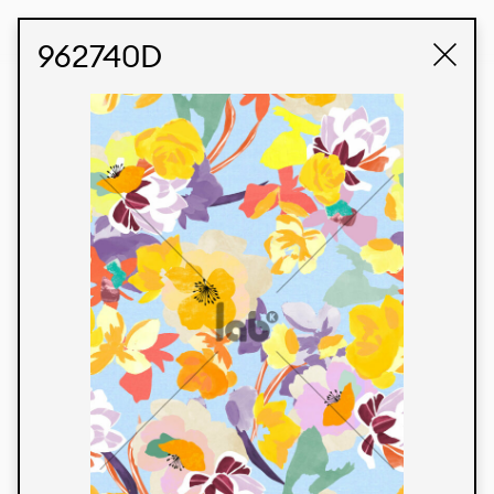
STUDIO LABK
E-COMMERCE
962740D
Produtos
Temos orgulho de expressar nossa identidade
brasileira por meio de nossos tecidos e estampas
personalizadas, trabalhando em colaboração
com nossos clientes e dando vida aos seus
conceitos e criações. Nossa extensa linha de
produtos tem opções para diferentes mercados.
Oferecemos também tecidos ecológicos e
tecnológicos que podem ser acabados em
qualquer cor sólida ou impressão digital.
Cores