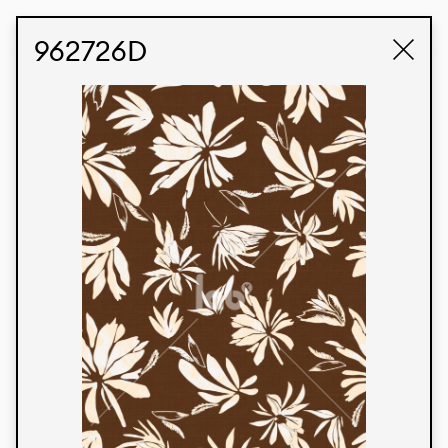
STUDIO LABK
E-COMMERCE
962726D
Produtos
Temos orgulho de expressar nossa identidade
brasileira por meio de nossos tecidos e estampas
personalizadas, trabalhando em colaboração
com nossos clientes e dando vida aos seus
conceitos e criações. Nossa extensa linha de
produtos tem opções para diferentes mercados.
Oferecemos também tecidos ecológicos e
tecnológicos que podem ser acabados em
qualquer cor sólida ou impressão digital.
Cores