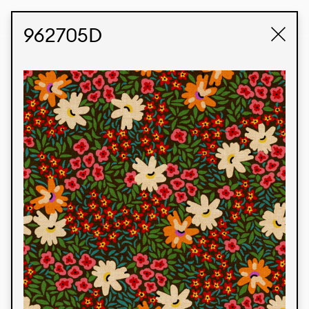
STUDIO LABK
E-COMMERCE
962705D
Produtos
Temos orgulho de expressar nossa identidade
brasileira por meio de nossos tecidos e estampas
personalizadas, trabalhando em colaboração
com nossos clientes e dando vida aos seus
conceitos e criações. Nossa extensa linha de
produtos tem opções para diferentes mercados.
Oferecemos também tecidos ecológicos e
tecnológicos que podem ser acabados em
qualquer cor sólida ou impressão digital.
Cores