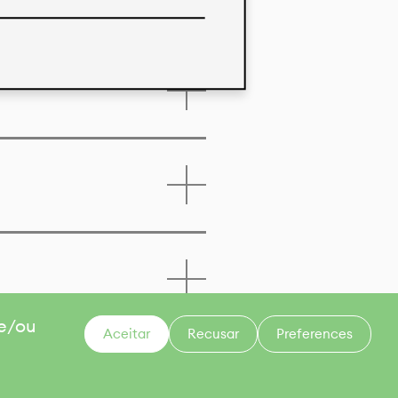
 e/ou
Aceitar
Recusar
Preferences