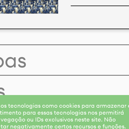
pas
s
amos tecnologias como cookies para armazenar
timento para essas tecnologias nos permitirá
gação ou IDs exclusivos neste site. Não
etar negativamente certos recursos e funções.