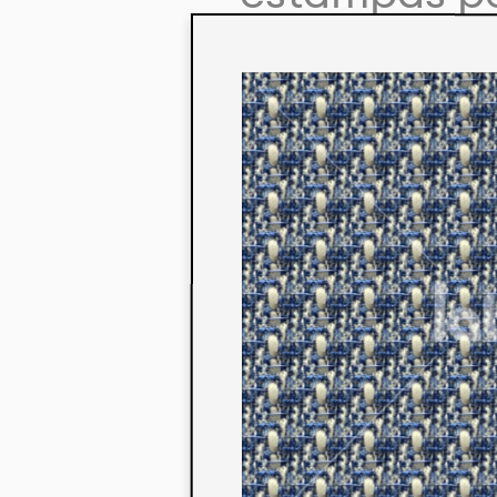
colaboração
aos seus co
linha de pr
mercados. 
ecológicos 
acabados em
digital.