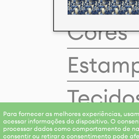
Cores
Estam
Tecido
Para fornecer as melhores experiências, us
acessar informações do dispositivo. O consen
processar dados como comportamento de nave
consentir ou retirar o consentimento pode af