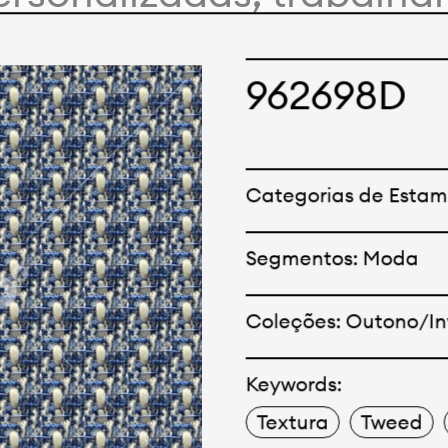
 com nossos clientes e
nceitos e criações. Nos
962698D
odutos tem opções para 
Oferecemos também tec
Categorias de Estam
e tecnológicos que pod
Segmentos: Moda
 qualquer cor sólida o
Coleções: Outono/In
Keywords:
Textura
Tweed