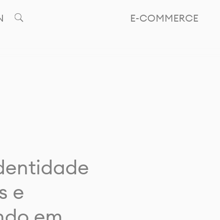
N
E-COMMERCE
identidade
s e
ando em