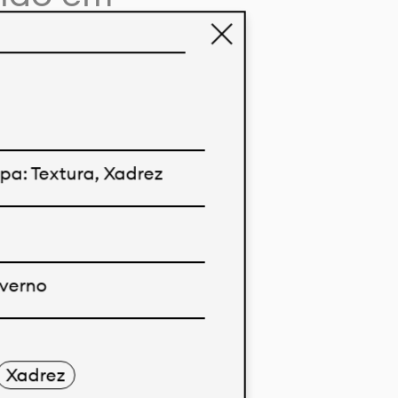
 dando vida
sa extensa
diferentes
idos
pa: Textura, Xadrez
em ser
u impressão
verno
Xadrez