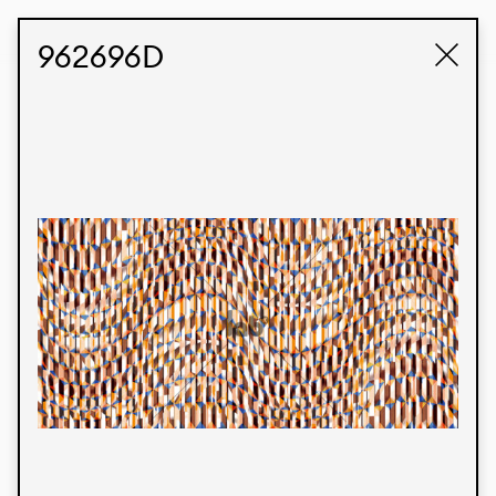
STUDIO LABK
E-COMMERCE
962696D
Produtos
Temos orgulho de expressar nossa identidade
brasileira por meio de nossos tecidos e estampas
personalizadas, trabalhando em colaboração
com nossos clientes e dando vida aos seus
conceitos e criações. Nossa extensa linha de
produtos tem opções para diferentes mercados.
Oferecemos também tecidos ecológicos e
tecnológicos que podem ser acabados em
qualquer cor sólida ou impressão digital.
Cores