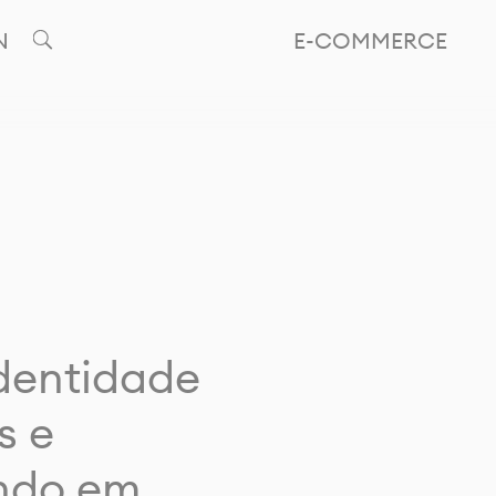
N
E-COMMERCE
identidade
s e
ando em