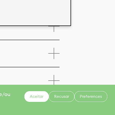
 e/ou
Aceitar
Recusar
Preferences