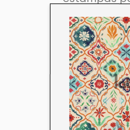
colaboração
aos seus co
linha de pr
mercados. 
ecológicos 
acabados em
digital.