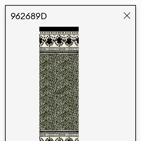
STUDIO LABK
E-COMMERCE
962689D
Produtos
Temos orgulho de expressar nossa identidade
brasileira por meio de nossos tecidos e estampas
personalizadas, trabalhando em colaboração
com nossos clientes e dando vida aos seus
conceitos e criações. Nossa extensa linha de
produtos tem opções para diferentes mercados.
Oferecemos também tecidos ecológicos e
tecnológicos que podem ser acabados em
qualquer cor sólida ou impressão digital.
Cores