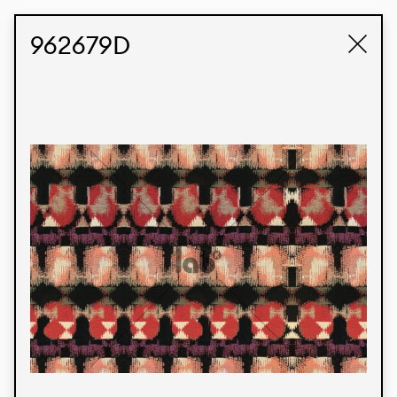
STUDIO LABK
E-COMMERCE
962679D
Produtos
Temos orgulho de expressar nossa identidade
brasileira por meio de nossos tecidos e estampas
personalizadas, trabalhando em colaboração
com nossos clientes e dando vida aos seus
conceitos e criações. Nossa extensa linha de
produtos tem opções para diferentes mercados.
Oferecemos também tecidos ecológicos e
tecnológicos que podem ser acabados em
qualquer cor sólida ou impressão digital.
Cores