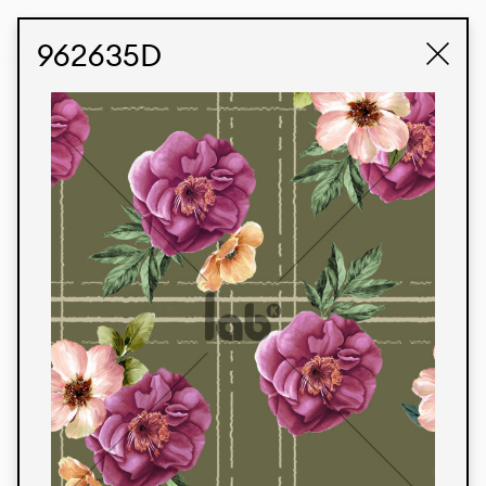
STUDIO LABK
E-COMMERCE
962635D
Produtos
Temos orgulho de expressar nossa identidade
brasileira por meio de nossos tecidos e estampas
personalizadas, trabalhando em colaboração
com nossos clientes e dando vida aos seus
conceitos e criações. Nossa extensa linha de
produtos tem opções para diferentes mercados.
Oferecemos também tecidos ecológicos e
tecnológicos que podem ser acabados em
qualquer cor sólida ou impressão digital.
Cores