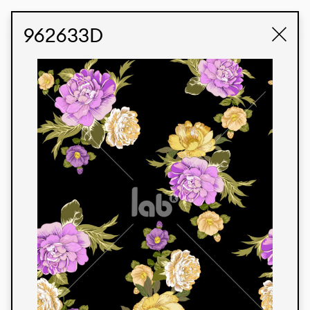
STUDIO LABK
E-COMMERCE
962633D
Produtos
Temos orgulho de expressar nossa identidade
brasileira por meio de nossos tecidos e estampas
personalizadas, trabalhando em colaboração
com nossos clientes e dando vida aos seus
conceitos e criações. Nossa extensa linha de
produtos tem opções para diferentes mercados.
Oferecemos também tecidos ecológicos e
tecnológicos que podem ser acabados em
qualquer cor sólida ou impressão digital.
Cores