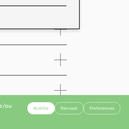
 e/ou
Aceitar
Recusar
Preferences