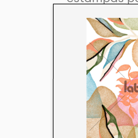
colaboração
aos seus co
linha de pr
mercados. 
ecológicos 
acabados em
digital.