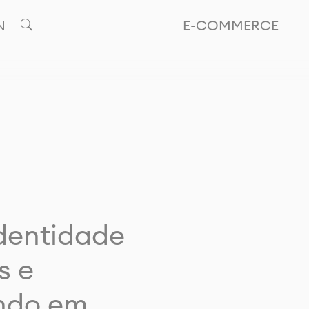
N
E-COMMERCE
identidade
s e
ando em