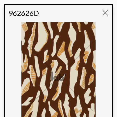
STUDIO LABK
E-COMMERCE
962626D
Produtos
Temos orgulho de expressar nossa identidade
brasileira por meio de nossos tecidos e estampas
personalizadas, trabalhando em colaboração
com nossos clientes e dando vida aos seus
conceitos e criações. Nossa extensa linha de
produtos tem opções para diferentes mercados.
Oferecemos também tecidos ecológicos e
tecnológicos que podem ser acabados em
qualquer cor sólida ou impressão digital.
Cores