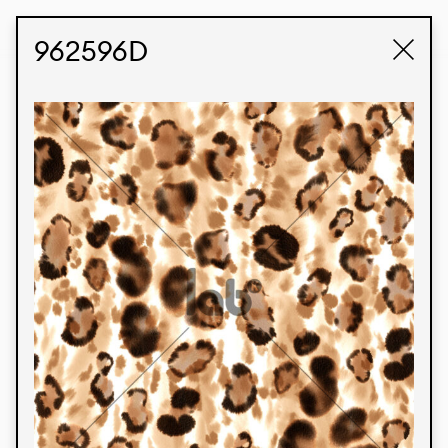
STUDIO LABK
E-COMMERCE
962596D
Produtos
Temos orgulho de expressar nossa identidade
brasileira por meio de nossos tecidos e estampas
personalizadas, trabalhando em colaboração
com nossos clientes e dando vida aos seus
conceitos e criações. Nossa extensa linha de
produtos tem opções para diferentes mercados.
Oferecemos também tecidos ecológicos e
tecnológicos que podem ser acabados em
qualquer cor sólida ou impressão digital.
Cores