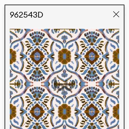
STUDIO LABK
E-COMMERCE
962543D
Produtos
Temos orgulho de expressar nossa identidade
brasileira por meio de nossos tecidos e estampas
personalizadas, trabalhando em colaboração
com nossos clientes e dando vida aos seus
conceitos e criações. Nossa extensa linha de
produtos tem opções para diferentes mercados.
Oferecemos também tecidos ecológicos e
tecnológicos que podem ser acabados em
qualquer cor sólida ou impressão digital.
Cores