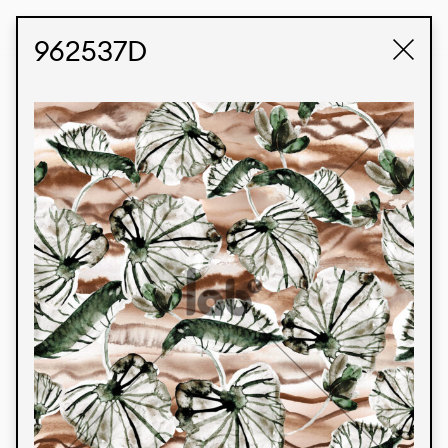
STUDIO LABK
E-COMMERCE
962537D
Produtos
Temos orgulho de expressar nossa identidade
brasileira por meio de nossos tecidos e estampas
personalizadas, trabalhando em colaboração
com nossos clientes e dando vida aos seus
conceitos e criações. Nossa extensa linha de
produtos tem opções para diferentes mercados.
Oferecemos também tecidos ecológicos e
tecnológicos que podem ser acabados em
qualquer cor sólida ou impressão digital.
Cores