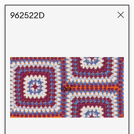
STUDIO LABK
E-COMMERCE
962522D
Produtos
Temos orgulho de expressar nossa identidade
brasileira por meio de nossos tecidos e estampas
personalizadas, trabalhando em colaboração
com nossos clientes e dando vida aos seus
conceitos e criações. Nossa extensa linha de
produtos tem opções para diferentes mercados.
Oferecemos também tecidos ecológicos e
tecnológicos que podem ser acabados em
qualquer cor sólida ou impressão digital.
Cores