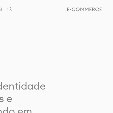
N
E-COMMERCE
identidade
s e
ando em