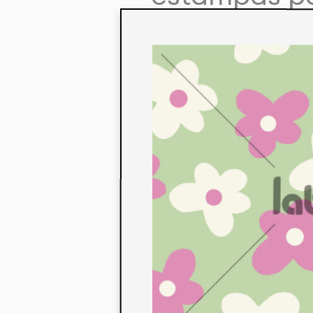
colaboração
aos seus co
linha de pr
mercados. 
ecológicos 
acabados em
digital.