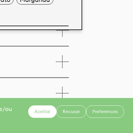
 e/ou
Aceitar
Recusar
Preferences