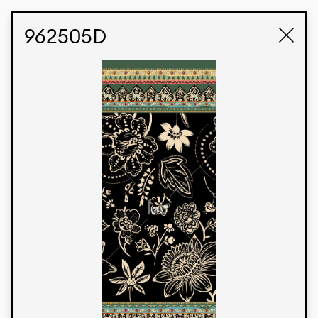
STUDIO LABK
E-COMMERCE
962505D
Produtos
Temos orgulho de expressar nossa identidade
brasileira por meio de nossos tecidos e estampas
personalizadas, trabalhando em colaboração
com nossos clientes e dando vida aos seus
conceitos e criações. Nossa extensa linha de
produtos tem opções para diferentes mercados.
Oferecemos também tecidos ecológicos e
tecnológicos que podem ser acabados em
qualquer cor sólida ou impressão digital.
Cores