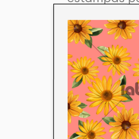
colaboração
aos seus co
linha de pr
mercados. 
ecológicos 
acabados em
digital.