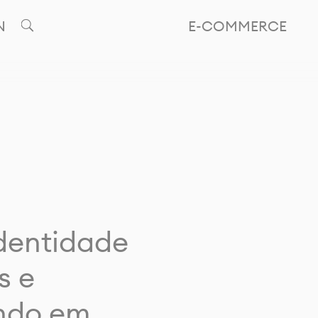
N
E-COMMERCE
identidade
s e
ando em