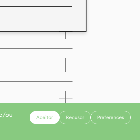
 e/ou
Aceitar
Recusar
Preferences