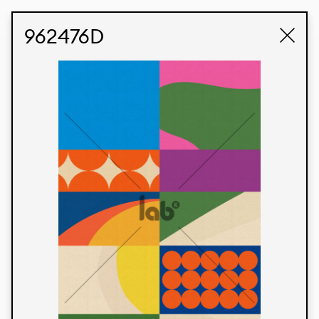
STUDIO LABK
E-COMMERCE
962476D
Produtos
Temos orgulho de expressar nossa identidade
brasileira por meio de nossos tecidos e estampas
personalizadas, trabalhando em colaboração
com nossos clientes e dando vida aos seus
conceitos e criações. Nossa extensa linha de
produtos tem opções para diferentes mercados.
Oferecemos também tecidos ecológicos e
tecnológicos que podem ser acabados em
qualquer cor sólida ou impressão digital.
Cores