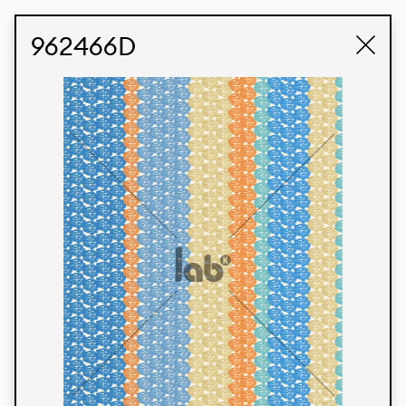
STUDIO LABK
E-COMMERCE
962466D
Produtos
Temos orgulho de expressar nossa identidade
brasileira por meio de nossos tecidos e estampas
personalizadas, trabalhando em colaboração
com nossos clientes e dando vida aos seus
conceitos e criações. Nossa extensa linha de
produtos tem opções para diferentes mercados.
Oferecemos também tecidos ecológicos e
tecnológicos que podem ser acabados em
qualquer cor sólida ou impressão digital.
Cores