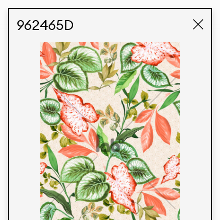
STUDIO LABK
E-COMMERCE
962465D
Produtos
Temos orgulho de expressar nossa identidade
brasileira por meio de nossos tecidos e estampas
personalizadas, trabalhando em colaboração
com nossos clientes e dando vida aos seus
conceitos e criações. Nossa extensa linha de
produtos tem opções para diferentes mercados.
Oferecemos também tecidos ecológicos e
tecnológicos que podem ser acabados em
qualquer cor sólida ou impressão digital.
Cores