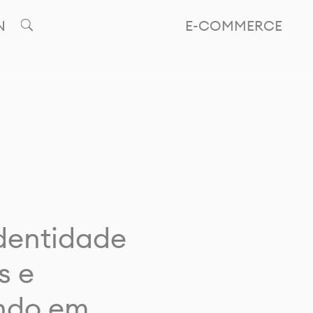
N
E-COMMERCE
identidade
s e
ando em