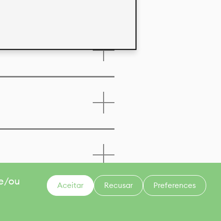
 e/ou
Aceitar
Recusar
Preferences