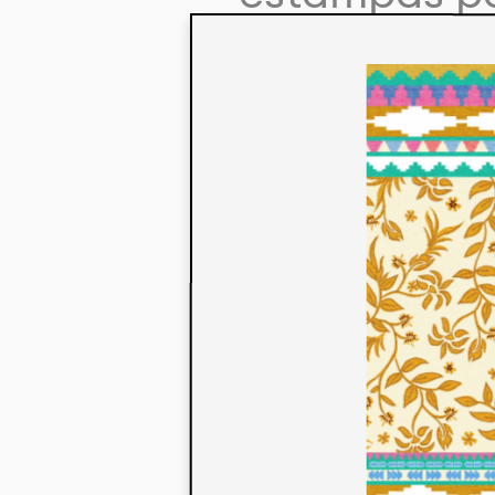
colaboração
aos seus co
linha de pr
mercados. 
ecológicos 
acabados em
digital.