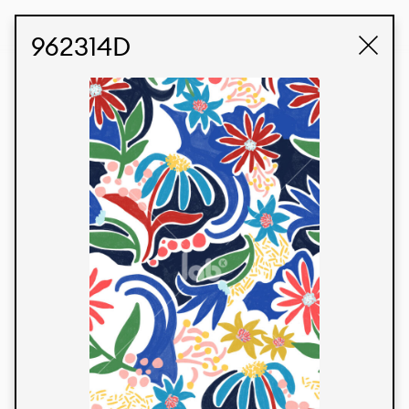
STUDIO LABK
E-COMMERCE
962314D
Produtos
Temos orgulho de expressar nossa identidade
brasileira por meio de nossos tecidos e estampas
personalizadas, trabalhando em colaboração
com nossos clientes e dando vida aos seus
conceitos e criações. Nossa extensa linha de
produtos tem opções para diferentes mercados.
Oferecemos também tecidos ecológicos e
tecnológicos que podem ser acabados em
qualquer cor sólida ou impressão digital.
Cores