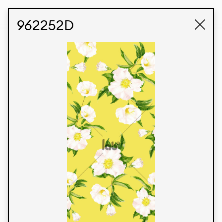
STUDIO LABK
E-COMMERCE
962252D
Produtos
Temos orgulho de expressar nossa identidade
brasileira por meio de nossos tecidos e estampas
personalizadas, trabalhando em colaboração
com nossos clientes e dando vida aos seus
conceitos e criações. Nossa extensa linha de
produtos tem opções para diferentes mercados.
Oferecemos também tecidos ecológicos e
tecnológicos que podem ser acabados em
qualquer cor sólida ou impressão digital.
Cores