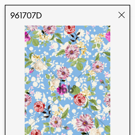
STUDIO LABK
E-COMMERCE
961707D
Produtos
Temos orgulho de expressar nossa identidade
brasileira por meio de nossos tecidos e estampas
personalizadas, trabalhando em colaboração
com nossos clientes e dando vida aos seus
conceitos e criações. Nossa extensa linha de
produtos tem opções para diferentes mercados.
Oferecemos também tecidos ecológicos e
tecnológicos que podem ser acabados em
qualquer cor sólida ou impressão digital.
Cores