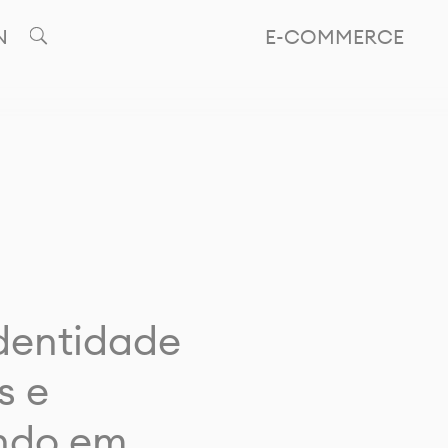
N
E-COMMERCE
identidade
s e
ando em