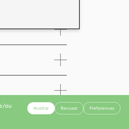
 e/ou
Aceitar
Recusar
Preferences