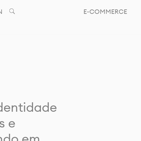
N
E-COMMERCE
identidade
s e
ando em