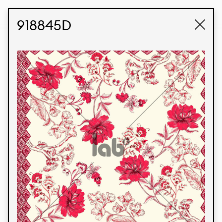
STUDIO LABK
E-COMMERCE
918845D
Produtos
Temos orgulho de expressar nossa identidade
brasileira por meio de nossos tecidos e estampas
personalizadas, trabalhando em colaboração
com nossos clientes e dando vida aos seus
conceitos e criações. Nossa extensa linha de
produtos tem opções para diferentes mercados.
Oferecemos também tecidos ecológicos e
tecnológicos que podem ser acabados em
qualquer cor sólida ou impressão digital.
Cores