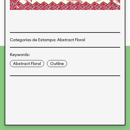
Estampas
Tecidos
Categorias de Estampa: Abstract Floral
Keywords:
Para fornecer as melhores experiências, usamos
tecnologias como cookies para armazenar e/ou acessar
Abstract Floral
Outline
informações do dispositivo. O consentimento para essas
tecnologias nos permitirá processar dados como
comportamento de navegação ou IDs exclusivos neste site.
Não consentir ou retirar o consentimento pode afetar
negativamente certos recursos e funções.
Aceitar
Recusar
Preferences
Proteção de Dados
Informações legais
KALIMO
CONTATO