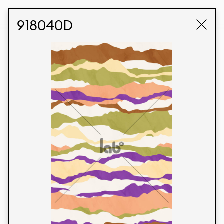
STUDIO LABK
E-COMMERCE
918040D
Produtos
Temos orgulho de expressar nossa identidade
brasileira por meio de nossos tecidos e estampas
personalizadas, trabalhando em colaboração
com nossos clientes e dando vida aos seus
conceitos e criações. Nossa extensa linha de
produtos tem opções para diferentes mercados.
Oferecemos também tecidos ecológicos e
tecnológicos que podem ser acabados em
qualquer cor sólida ou impressão digital.
Cores