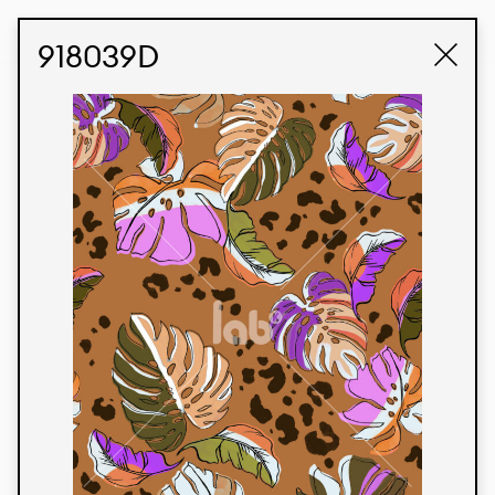
STUDIO LABK
E-COMMERCE
918039D
Produtos
Temos orgulho de expressar nossa identidade
brasileira por meio de nossos tecidos e estampas
personalizadas, trabalhando em colaboração
com nossos clientes e dando vida aos seus
conceitos e criações. Nossa extensa linha de
produtos tem opções para diferentes mercados.
Oferecemos também tecidos ecológicos e
tecnológicos que podem ser acabados em
qualquer cor sólida ou impressão digital.
Cores