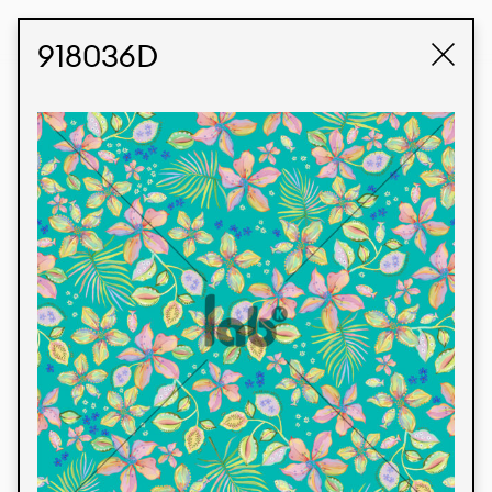
STUDIO LABK
E-COMMERCE
918036D
Produtos
Temos orgulho de expressar nossa identidade
brasileira por meio de nossos tecidos e estampas
personalizadas, trabalhando em colaboração
com nossos clientes e dando vida aos seus
conceitos e criações. Nossa extensa linha de
produtos tem opções para diferentes mercados.
Oferecemos também tecidos ecológicos e
tecnológicos que podem ser acabados em
qualquer cor sólida ou impressão digital.
Cores