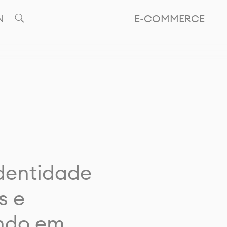
N
E-COMMERCE
identidade
s e
ando em