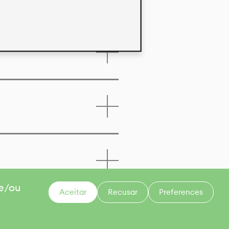
 e/ou
Aceitar
Recusar
Preferences