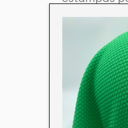
colaboração
aos seus co
linha de pr
mercados. 
ecológicos 
acabados em
digital.