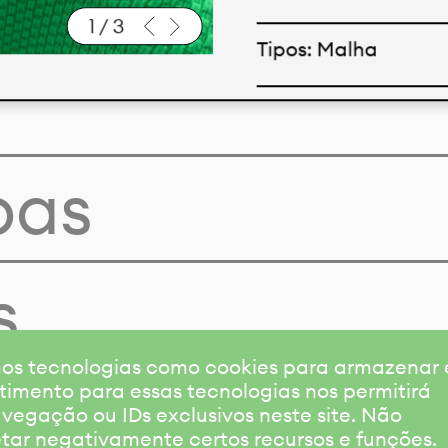
1
/
3
Tipos: Malha
Baixar ficha técnic
pas
s
amos tecnologias como cookies para armazenar
timento para essas tecnologias nos permitirá
gação ou IDs exclusivos neste site. Não
etar negativamente certos recursos e funções.