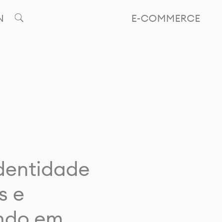
N
E-COMMERCE
identidade
s e
ando em