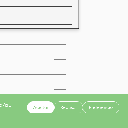
a deste produto
 e/ou
Aceitar
Recusar
Preferences