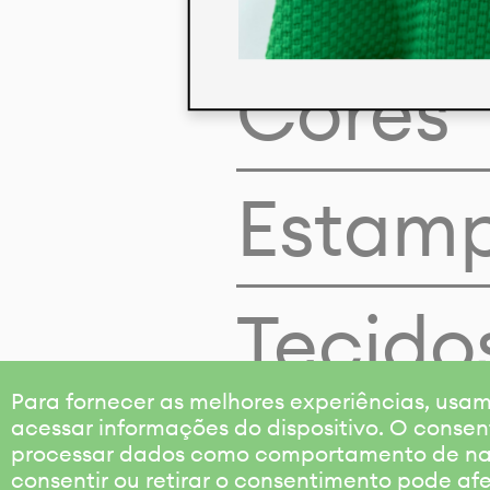
Cores
Estam
Tecido
Para fornecer as melhores experiências, us
acessar informações do dispositivo. O consen
processar dados como comportamento de nave
consentir ou retirar o consentimento pode af